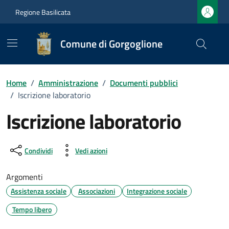
Vai ai contenuti
Vai al footer
Regione Basilicata
Comune di Gorgoglione
Home
/
Amministrazione
/
Documenti pubblici
/
Iscrizione laboratorio
Iscrizione laboratorio
Dettagli del documento
Condividi
Vedi azioni
Argomenti
Assistenza sociale
Associazioni
Integrazione sociale
Tempo libero